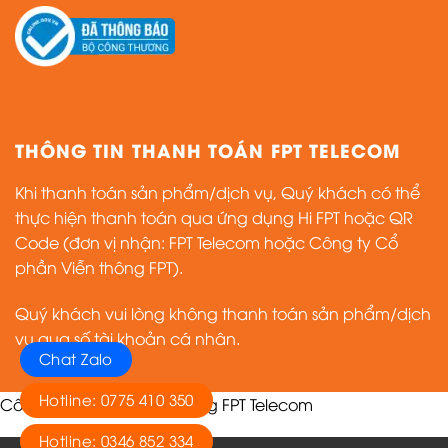
THÔNG TIN THANH TOÁN FPT TELECOM
Khi thanh toán sản phẩm/dịch vụ, Quý khách có thể
thực hiện thanh toán qua ứng dụng Hi FPT hoặc QR
Code (đơn vị nhận: FPT Telecom hoặc Công ty Cổ
phần Viễn thông FPT).
Quý khách vui lòng không thanh toán sản phẩm/dịch
vụ qua số tài khoản cá nhân.
Chat Zalo
Hotline: 0775 410 350
Công ty cổ phần viễn thông
FPT Telecom
Hotline: 0346 852 334