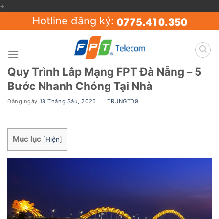
+
Skip
to
0775.410.350
Hotline đăng ký:
content
Quy Trình Lắp Mạng FPT Đà Nẵng – 5
Bước Nhanh Chóng Tại Nhà
Đăng ngày
18 Tháng Sáu, 2025
BY
TRUNGTD9
Mục lục
[
Hiện
]