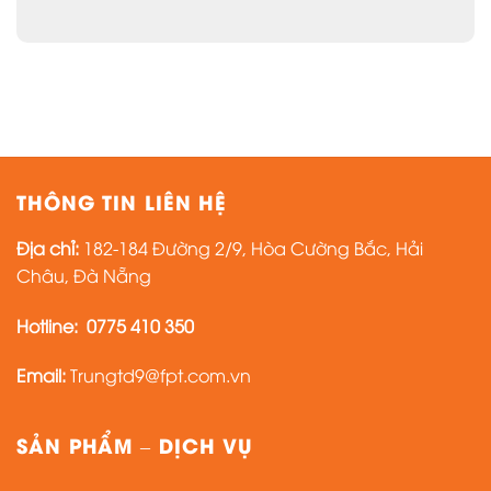
THÔNG TIN LIÊN HỆ
Địa chỉ:
182-184 Đường 2/9, Hòa Cường Bắc, Hải
Châu, Đà Nẵng
Hotline:
0775 410 350
Email:
Trungtd9@fpt.com.vn
SẢN PHẨM – DỊCH VỤ