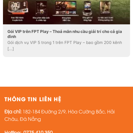
Gói VIP trên FPT Play – Thoả mãn nhu cầu giải trí cho cả gia
đình
Gói dịch vụ VIP 5 trong 1 trên FPT Play – bao gồm 200 kênh
[...]
THÔNG TIN LIÊN HỆ
Địa chỉ:
182-184 Đường 2/9, Hòa Cường Bắc, Hải
Châu, Đà Nẵng
Hotline:
0775 410 350