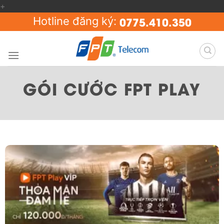
+
Skip
to
0775.410.350
Hotline đăng ký:
content
GÓI CƯỚC FPT PLAY